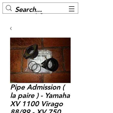
MC BIKE Perpignan
Pipe Admission (
la paire ) - Yamaha
XV 1100 Virago
88/99 - XV 750