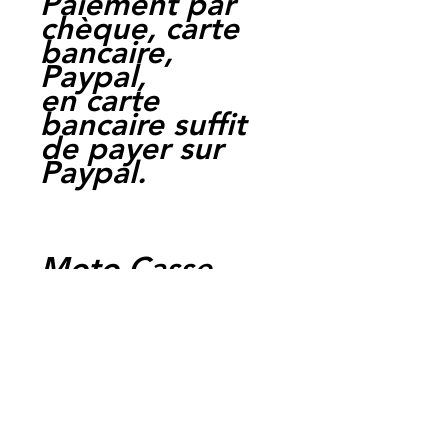
Paiement par
chèque, carte
bancaire,
Paypal,
en carte
bancaire suffit
de payer sur
Paypal.
Moto Casse
Perpignan
depuis 1997
Siret:
3484906240002
3
Ref: 9B3-9B4 /