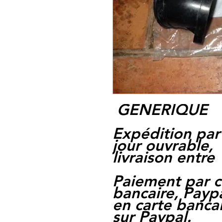
GENERIQUE
Expédition par
jour ouvrable,
livraison entre 
Paiement par c
bancaire, Paypa
en carte bancai
sur Paypal.