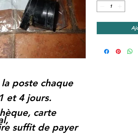
Aj
 la poste chaque
1 et 4 jours.
hèque, carte
l,
re suffit de payer