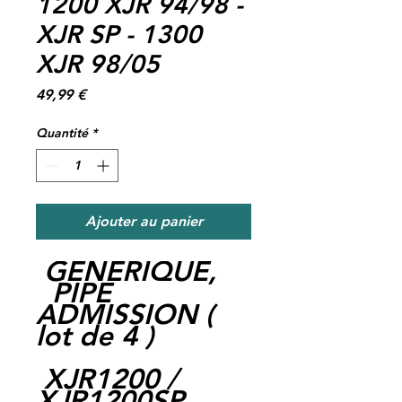
1200 XJR 94/98 -
XJR SP - 1300
XJR 98/05
Prix
49,99 €
Quantité
*
Ajouter au panier
GENERIQUE,
PIPE
ADMISSION (
lot de 4 )
XJR1200 /
XJR1200SP