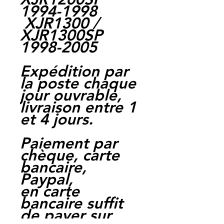
1994-1998
XJR1300 /
XJR1300SP
1998-2005
Expédition par
la poste chaque
jour ouvrable,
livraison entre 1
et 4 jours.
Paiement par
chèque, carte
bancaire,
Paypal,
en carte
bancaire suffit
de payer sur