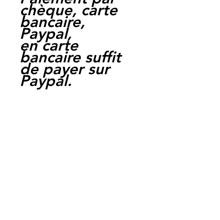
chèque, carte
bancaire,
Paypal,
en carte
bancaire suffit
de payer sur
Paypal.
Moto Casse
Perpignan
depuis 1997
Siret:
3484906240002
3