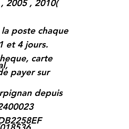
, 2005 , 2010(
 la poste chaque
1 et 4 jours.
heque, carte
l,
 de payer sur
rpignan depuis
62400023
 FDB2258EF
7018536