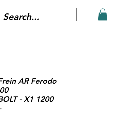
Frein AR Ferodo
200
OLT - X1 1200
-