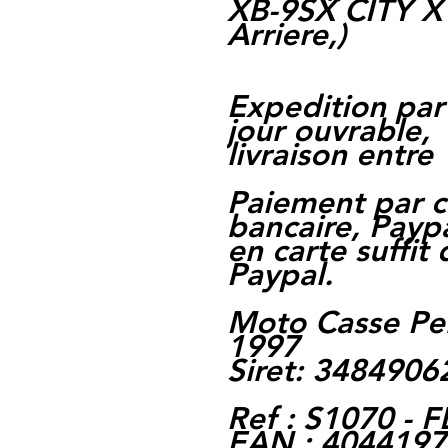
XB-9SX CITY X 
Arriere,)
Expedition par
jour ouvrable,
livraison entre 
Paiement par c
bancaire, Paypa
en carte suffit
Paypal.
Moto Casse Pe
1997
Siret: 348490
Ref : S1070 -
EAN : 404419