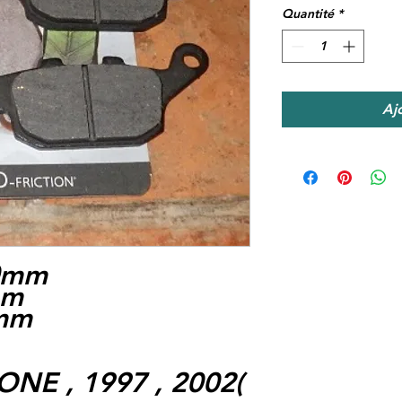
Quantité
*
Aj
.0mm
mm
9mm
NE , 1997 , 2002(