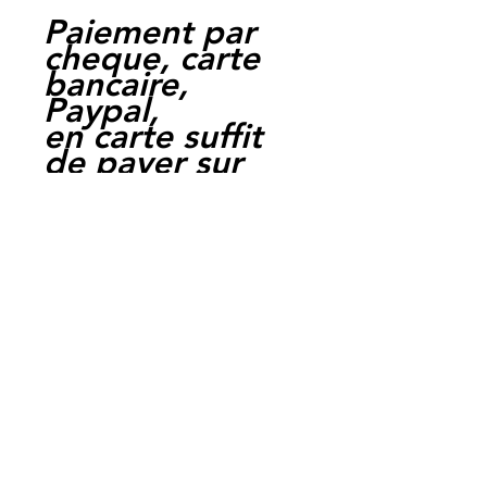
Paiement par
cheque, carte
bancaire,
Paypal,
en carte suffit
de payer sur
Paypal.
Moto Casse
Perpignan
depuis 1997
Siret:
3484906240002
3
Ref : S1070 -
FDB2258EF
EAN :