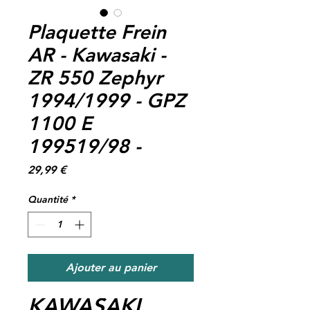
Plaquette Frein
AR - Kawasaki -
ZR 550 Zephyr
1994/1999 - GPZ
1100 E
199519/98 -
Prix
29,99 €
Quantité
*
Ajouter au panier
KAWASAKI