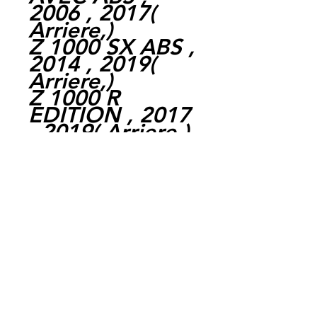
2006 , 2017(
Arriere,)
Z 1000 SX ABS ,
2014 , 2019(
Arriere,)
Z 1000 R
EDITION , 2017
, 2019( Arriere,)
Z H2 1000 ,
2017 , 2022(
Arriere,)
Expedition par
la poste chaque
jour ouvrable,
livraison entre 1
et 4 jours.