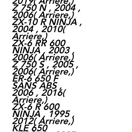
2019( Arriere,)
Z 750 N , 2004 ,
2006( Arriere,)
ZX-10 R NINJA ,
2004 , 2010(
Arriere,)
ZX-6 RR 600
NINJA , 2003 ,
2006( Arriere,)
Z 750 S , 2005 ,
2006( Arriere,)
ER-6 650 F
SANS ABS ,
2006 , 2016(
Arriere,)
ZX-6 R 600
NINJA , 1995 ,
2012( Arriere,)
KLE 650