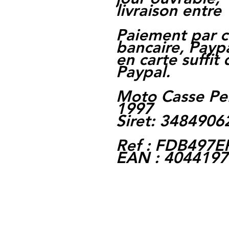
livraison entre 
Paiement par c
bancaire, Paypa
en carte suffit
Paypal.
Moto Casse Pe
1997
Siret: 348490
Ref : FDB497E
EAN : 404419