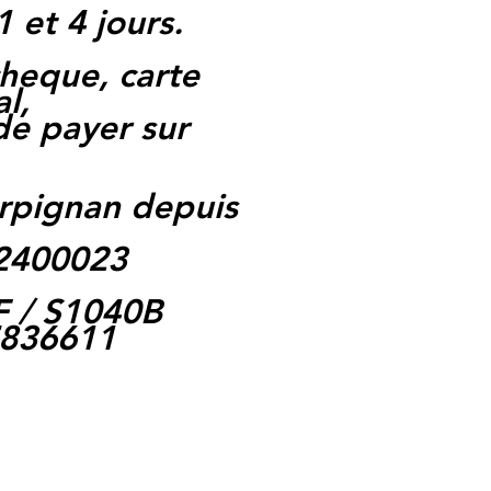
1 et 4 jours.
heque, carte
l,
 de payer sur
rpignan depuis
62400023
F / S1040B
7836611