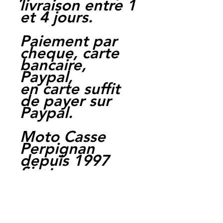
livraison entre 1
et 4 jours.
Paiement par
cheque, carte
bancaire,
Paypal,
en carte suffit
de payer sur
Paypal.
Moto Casse
Perpignan
depuis 1997
Siret:
3484906240002
3
Ref : FDB497EF