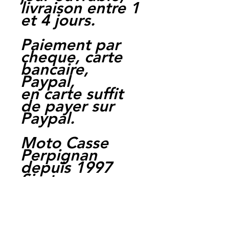
livraison entre 1
et 4 jours.
Paiement par
cheque, carte
bancaire,
Paypal,
en carte suffit
de payer sur
Paypal.
Moto Casse
Perpignan
depuis 1997
Siret:
3484906240002
3
Ref : FDB497EF