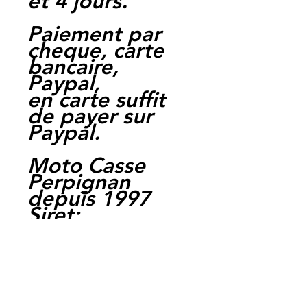
et 4 jours.
Paiement par
cheque, carte
bancaire,
Paypal,
en carte suffit
de payer sur
Paypal.
Moto Casse
Perpignan
depuis 1997
Siret:
3484906240002
3
Ref : FDB497EF
/ S1040B