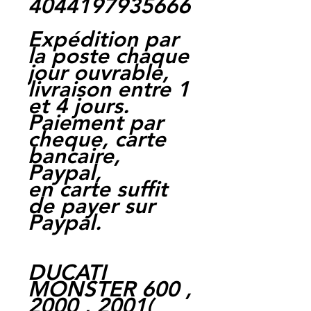
4044197935666
Expédition par
la poste chaque
jour ouvrable,
livraison entre 1
et 4 jours.
Paiement par
cheque, carte
bancaire,
Paypal,
en carte suffit
de payer sur
Paypal.
DUCATI
MONSTER 600 ,
2000 , 2001
(