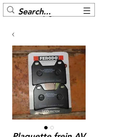
MC BIKE Perpignan
Plaquette frein AV