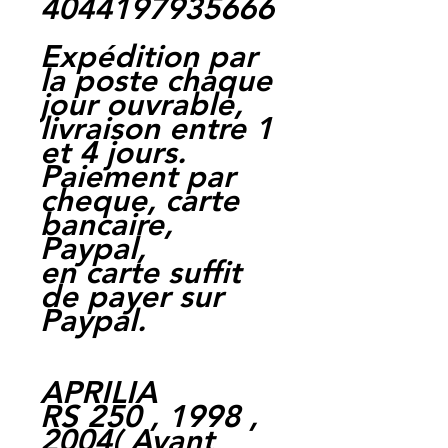
4044197935666
Expédition par
la poste chaque
jour ouvrable,
livraison entre 1
et 4 jours.
Paiement par
cheque, carte
bancaire,
Paypal,
en carte suffit
de payer sur
Paypal.
APRILIA
RS 250 , 1998 ,
2004
(
Avant