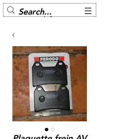
MC BIKE Perpignan
Plaquette frein AV