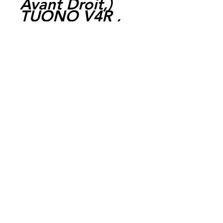
Avant Droit,
)
TUONO V4R ,
2011 , 2013
(
Avant Gauche,
Avant Droit,
)
TUONO V4R
APRC , 2011 ,
2013
(
Avant
Gauche,
Avant
Droit,
)
RSV 1000 SP
MONOPLACE ,
1999 , 2001
(
Avant Gauche,
Avant Droit,
)
RSV 1000 R ,
2000 , 2000
(
Avant Gauche,
Avant Droit,
)