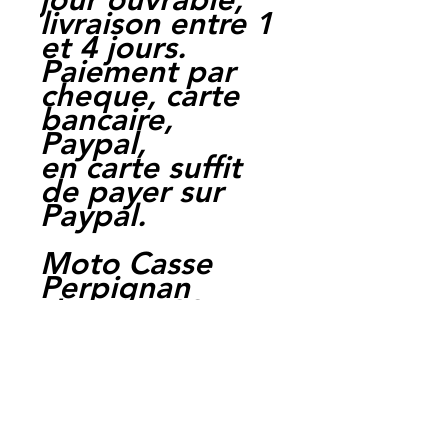
livraison entre 1
et 4 jours.
Paiement par
cheque, carte
bancaire,
Paypal,
en carte suffit
de payer sur
Paypal.
Moto Casse
Perpignan
depuis 1997
Siret:
3484906240002
3
Ref : S1352 -