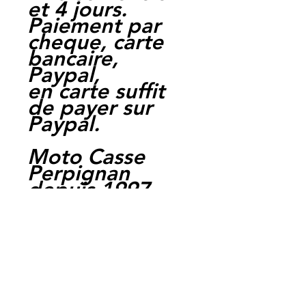
et 4 jours.
Paiement par
cheque, carte
bancaire,
Paypal,
en carte suffit
de payer sur
Paypal.
Moto Casse
Perpignan
depuis 1997
Siret:
3484906240002
3
Ref : S1098 -
FDB892EF
EAN :