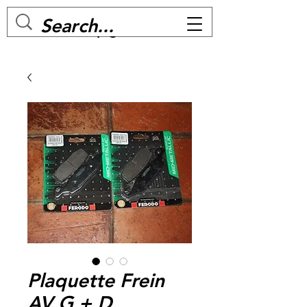
MC BIKE Perpignan
Plaquette Frein
AV G + D