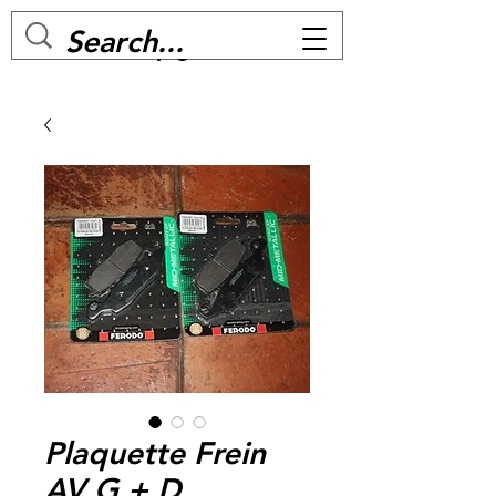
MC BIKE Perpignan
Plaquette Frein
AV G + D