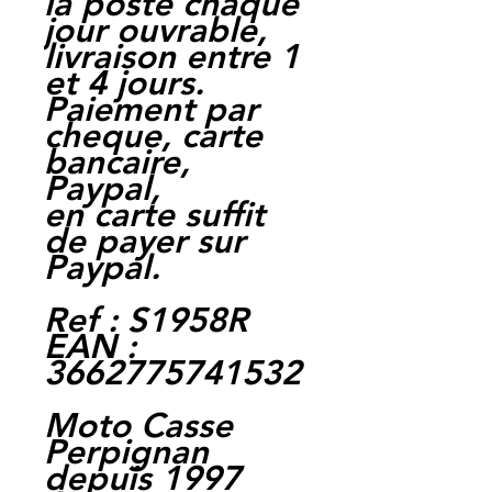
la poste chaque
jour ouvrable,
livraison entre 1
et 4 jours.
Paiement par
cheque, carte
bancaire,
Paypal,
en carte suffit
de payer sur
Paypal.
Ref : S1958R
EAN :
3662775741532
Moto Casse
Perpignan
depuis 1997