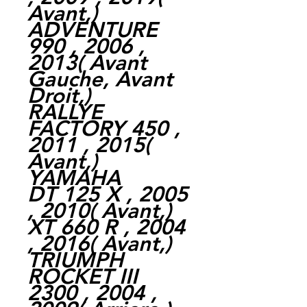
Avant,
)
ADVENTURE
990 , 2006 ,
2013
(
Avant
Gauche,
Avant
Droit,
)
RALLYE
FACTORY 450 ,
2011 , 2015
(
Avant,
)
YAMAHA
DT 125 X , 2005
, 2010
(
Avant,
)
XT 660 R , 2004
, 2016
(
Avant,
)
TRIUMPH
ROCKET III
2300 , 2004 ,