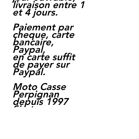
livraison entre 1
et 4 jours.
Paiement par
cheque, carte
bancaire,
Paypal,
en carte suffit
de payer sur
Paypal.
Moto Casse
Perpignan
depuis 1997
Siret:
3484906240002
3
Ref : FDB497EF