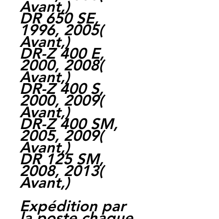
Avant,
)
DR 650 SE,
1996, 2005
(
Avant,
)
DR-Z 400 E,
2000, 2008
(
Avant,
)
DR-Z 400 S,
2000, 2009
(
Avant,
)
DR-Z 400 SM,
2005, 2009
(
Avant,
)
DR 125 SM,
2008, 2013
(
Avant,
)
Expédition par
la poste chaque