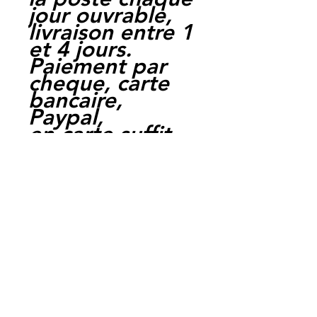
jour ouvrable,
livraison entre 1
et 4 jours.
Paiement par
cheque, carte
bancaire,
Paypal,
en carte suffit
de payer sur
Paypal.
Moto Casse
Perpignan
depuis 1997
Siret:
3484906240002
3