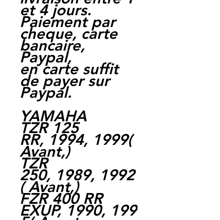
et 4 jours.
Paiement par
cheque, carte
bancaire,
Paypal,
en carte suffit
de payer sur
Paypal.
YAMAHA
TZR 125
RR, 1994, 1999(
Avant,)
TZR
250, 1989, 1992
( Avant,)
FZR 400 RR
EXUP, 1990, 199