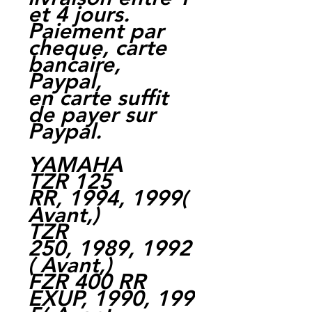
et 4 jours.
Paiement par
cheque, carte
bancaire,
Paypal,
en carte suffit
de payer sur
Paypal.
YAMAHA
TZR 125
RR, 1994, 1999(
Avant,)
TZR
250, 1989, 1992
( Avant,)
FZR 400 RR
EXUP, 1990, 199