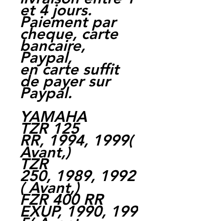
et 4 jours.
Paiement par
cheque, carte
bancaire,
Paypal,
en carte suffit
de payer sur
Paypal.
YAMAHA
TZR 125
RR, 1994, 1999(
Avant,)
TZR
250, 1989, 1992
( Avant,)
FZR 400 RR
EXUP, 1990, 199