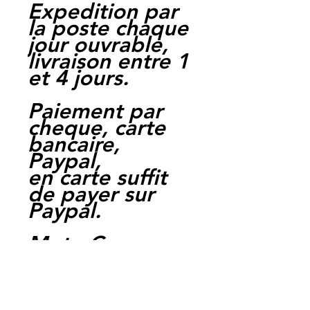
Expedition par
la poste chaque
jour ouvrable,
livraison entre 1
et 4 jours.
Paiement par
cheque, carte
bancaire,
Paypal,
en carte suffit
de payer sur
Paypal.
Moto Casse
Perpignan
depuis 1997
Siret: