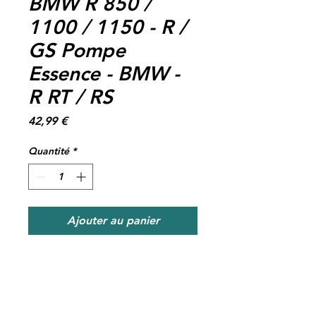
BMW R 850 /
1100 / 1150 - R /
GS Pompe
Essence - BMW -
R RT / RS
Prix
42,99 €
Quantité
*
Ajouter au panier