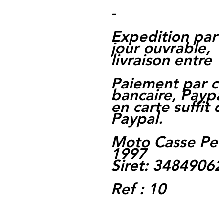
-
Expedition par
jour ouvrable,
livraison entre 
Paiement par c
bancaire, Paypa
en carte suffit
Paypal.
Moto Casse Pe
1997
Siret: 348490
Ref : 10