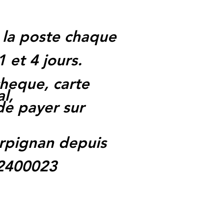
 la poste chaque
1 et 4 jours.
heque, carte
l,
 de payer sur
rpignan depuis
62400023