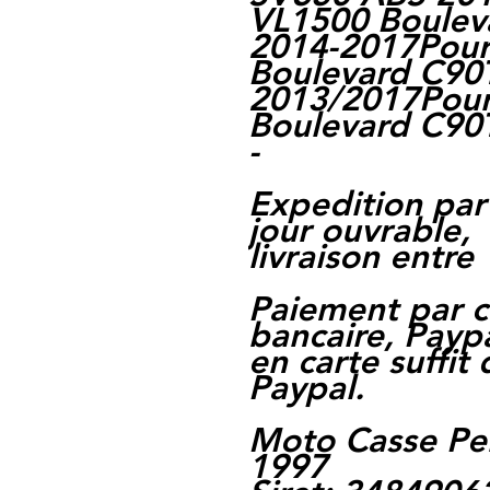
VL1500 Boulev
2014-2017Pour
Boulevard C90
2013/2017Pour
Boulevard C90
-
Expedition par
jour ouvrable,
livraison entre 
Paiement par c
bancaire, Paypa
en carte suffit
Paypal.
Moto Casse Pe
1997