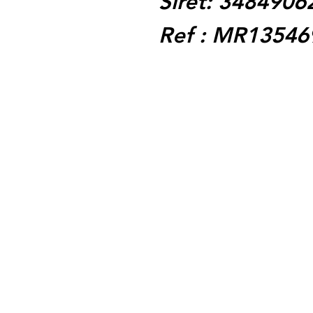
Siret: 348490
Ref : MR13546