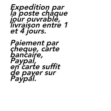
Expedition par
la poste chaque
jour ouvrable,
livraison entre 1
et 4 jours.
Paiement par
cheque, carte
bancaire,
Paypal,
en carte suffit
de payer sur
Paypal.
Moto Casse
Perpignan
depuis 1997
Siret: