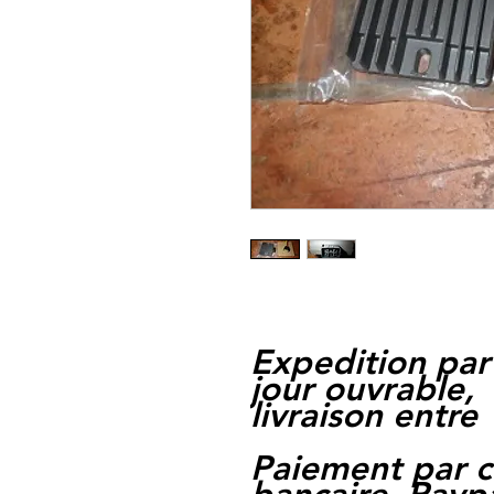
Expedition par
jour ouvrable,
livraison entre 
Paiement par c