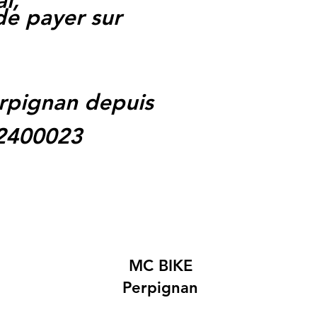
l,
 de payer sur
rpignan depuis
62400023
MC BIKE
Perpignan