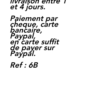
livraison entre 1
et 4 jours.
Paiement par
cheque, carte
bancaire,
Paypal,
en carte suffit
de payer sur
Paypal.
Ref : 6B
Moto Casse
Perpignan
depuis 1997
Siret:
3484906240002
3