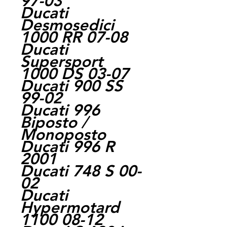
97-03
Ducati
Desmosedici
1000 RR 07-08
Ducati
Supersport
1000 DS 03-07
Ducati 900 SS
99-02
Ducati 996
Biposto /
Monoposto
Ducati 996 R
2001
Ducati 748 S 00-
02
Ducati
Hypermotard
1100 08-12