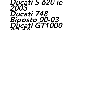
Ducati S 620 ie
2003
Ducati 748
Biposto 00-03
Ducati GT1000
07-10
Ducati
Hypermotard
796 10-12
Ducati Monster
600 99-01
Ducati Monster
620 02-06
Ducati Monster
696 08-12
Ducati
Multistrada 620
05-06
Ducati S 800 ie