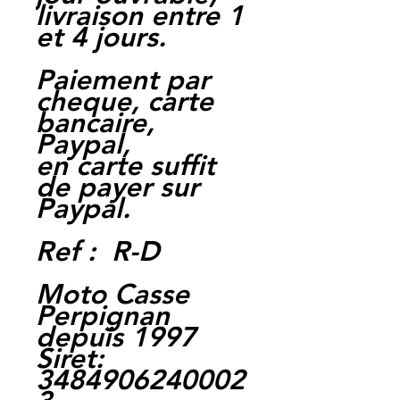
livraison entre 1
et 4 jours.
Paiement par
cheque, carte
bancaire,
Paypal,
en carte suffit
de payer sur
Paypal.
Ref : R-D
Moto Casse
Perpignan
depuis 1997
Siret:
3484906240002