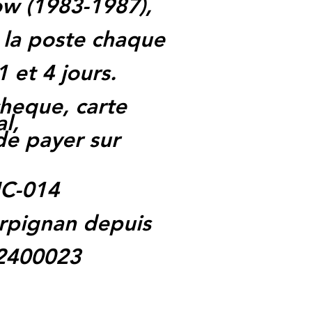
w (1983-1987),
 la poste chaque
1 et 4 jours.
heque, carte
l,
 de payer sur
HC-014
rpignan depuis
62400023