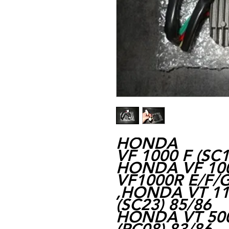
HONDA
VF 1000 F (SC1
HONDA VF 1000
VF1000R E/F/G
,HONDA VT 1
(SC23) 85/86
HONDA VT 50