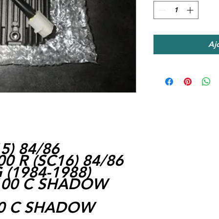
Aj
5) 84/86
 R (SC16) 84/86
 (1984-1988)
100 C SHADOW
0 C SHADOW