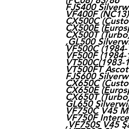
(PC08) 83/86
FJS400 Silverw
VF400F (NC13) 
CX500C (Custo
CX500E (Eurosp
CX500T (Turbo)
,GL500 Silverw
VF500C (1984-
VF500F (1984-
VT500C(1983-1
VT500FT Ascot 
FJS600 Silverw
CX650C (Custom
CX650E (Eurosp
CX650T (Turbo)
GL650 Silverwi
VF750C V45 M
VF750F Interce
,VF750S V45 S