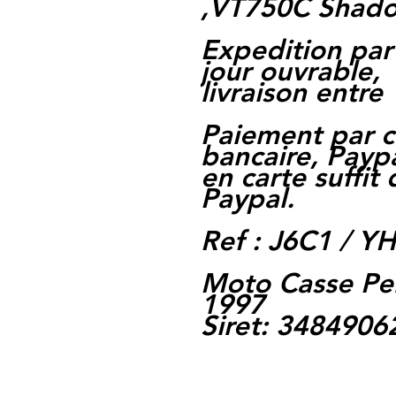
,VT750C Shado
Expedition par
jour ouvrable,
livraison entre 
Paiement par c
bancaire, Paypa
en carte suffit
Paypal.
Ref : J6C1 / Y
Moto Casse Pe
1997
Siret: 348490