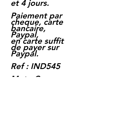
et 4 jours.
Paiement par
cheque, carte
bancaire,
Paypal,
en carte suffit
de payer sur
Paypal.
Ref : IND545
Moto Casse
Perpignan
depuis 1997
Siret:
3484906240002
3