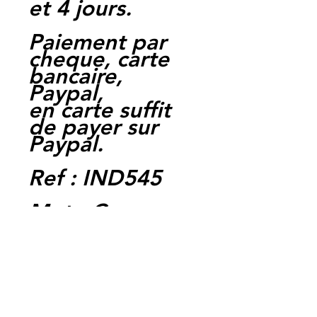
et 4 jours.
Paiement par
cheque, carte
bancaire,
Paypal,
en carte suffit
de payer sur
Paypal.
Ref : IND545
Moto Casse
Perpignan
depuis 1997
Siret:
3484906240002
3