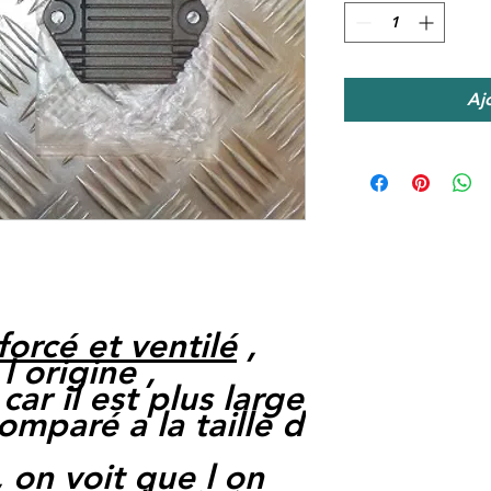
Aj
forcé et ventilé
,
l origine ,
car il est plus large
comparé a la taille d
, on voit que l on