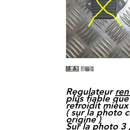
Regulateur
ren
plus fiable que 
refroidit mieux 
( sur la photo 
origine )
Sur la photo 3 