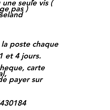
une seule vis (
ge pas )
iseland
 la poste chaque
1 et 4 jours.
heque, carte
l,
 de payer sur
5430184