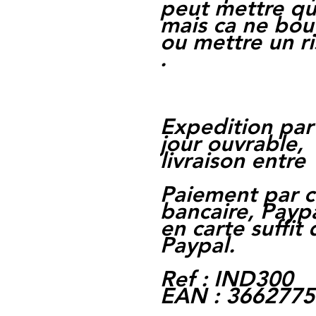
peut mettre qu 
mais ca ne bou
ou mettre un r
.
Expedition par
jour ouvrable,
livraison entre 
Paiement par c
bancaire, Paypa
en carte suffit
Paypal.
Ref : IND300
EAN : 366277