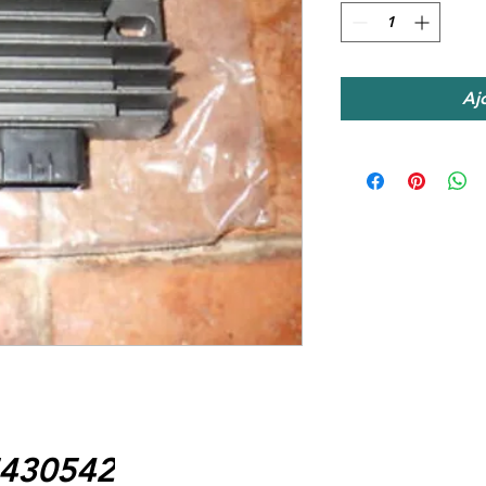
Aj
5430542