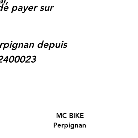
l,
 de payer sur
rpignan depuis
62400023
MC BIKE
Perpignan