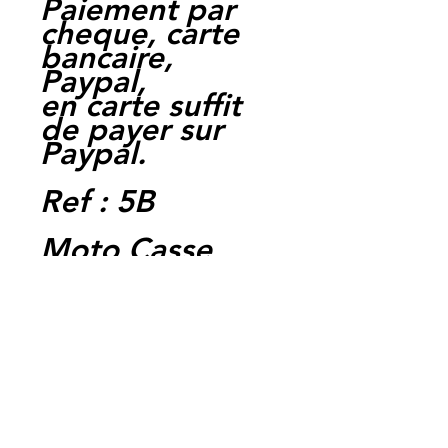
Paiement par
cheque, carte
bancaire,
Paypal,
en carte suffit
de payer sur
Paypal.
Ref : 5B
Moto Casse
Perpignan
depuis 1997
Siret:
3484906240002
3