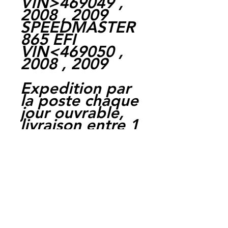
VIN>469049 ,
2008 , 2009
SPEEDMASTER
865 EFI
VIN<469050 ,
2008 , 2009
Expedition par
la poste chaque
jour ouvrable,
livraison entre 1
et 4 jours.
Paiement par
cheque, carte
bancaire,
Paypal,
en carte suffit
de payer sur