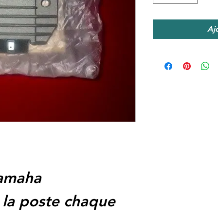
Aj
amaha
 la poste chaque