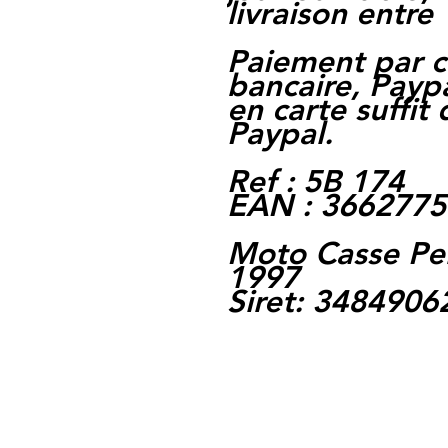
livraison entre 
Paiement par c
bancaire, Paypa
en carte suffit
Paypal.
Ref : 5B 174
EAN : 366277
Moto Casse Pe
1997
Siret: 348490