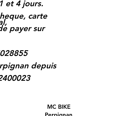
1 et 4 jours.
heque, carte
l,
 de payer sur
5028855
rpignan depuis
62400023
MC BIKE
Perpignan