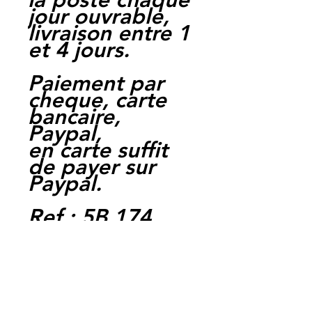
jour ouvrable,
livraison entre 1
et 4 jours.
Paiement par
cheque, carte
bancaire,
Paypal,
en carte suffit
de payer sur
Paypal.
Ref : 5B 174
EAN :
3662775028855
Moto Casse
Perpignan