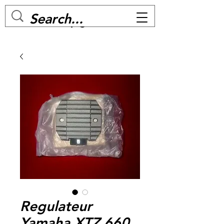
MC BIKE Perpignan
Regulateur
Yamaha XTZ 660