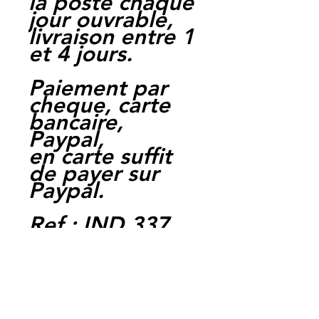
la poste chaque
jour ouvrable,
livraison entre 1
et 4 jours.
Paiement par
cheque, carte
bancaire,
Paypal,
en carte suffit
de payer sur
Paypal.
Ref : IND 337
EAN :
3662775430559
Moto Casse
Perpignan