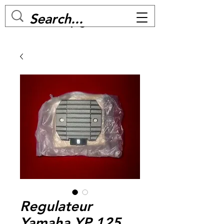
MC BIKE Perpignan
Regulateur
Yamaha YP 125