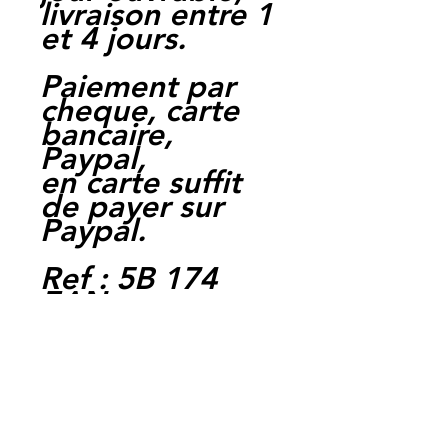
livraison entre 1
et 4 jours.
Paiement par
cheque, carte
bancaire,
Paypal,
en carte suffit
de payer sur
Paypal.
Ref : 5B 174
EAN :
3662775028855
Moto Casse
Perpignan
depuis 1997
Siret: