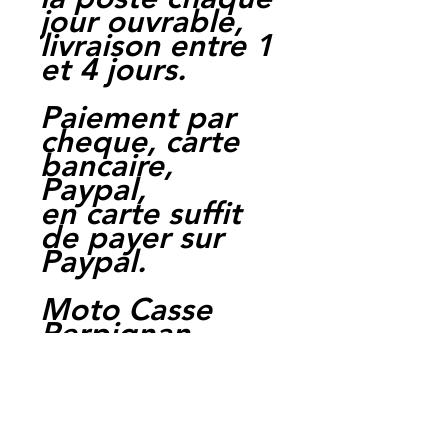
jour ouvrable,
livraison entre 1
et 4 jours.
Paiement par
cheque, carte
bancaire,
Paypal,
en carte suffit
de payer sur
Paypal.
Moto Casse
Perpignan
depuis 1997
Siret:
3484906240002
3