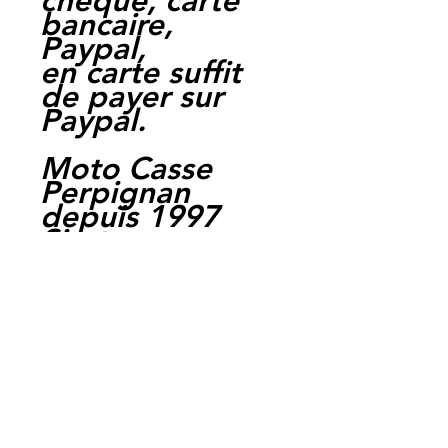
cheque, carte
bancaire,
Paypal,
en carte suffit
de payer sur
Paypal.
Moto Casse
Perpignan
depuis 1997
Siret:
3484906240002
3
Ref : IND163
EAN :
3700641529867