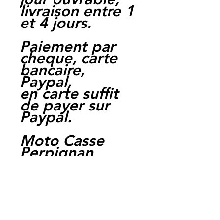
livraison entre 1
et 4 jours.
Paiement par
cheque, carte
bancaire,
Paypal,
en carte suffit
de payer sur
Paypal.
Moto Casse
Perpignan
depuis 1997
Siret:
3484906240002
3