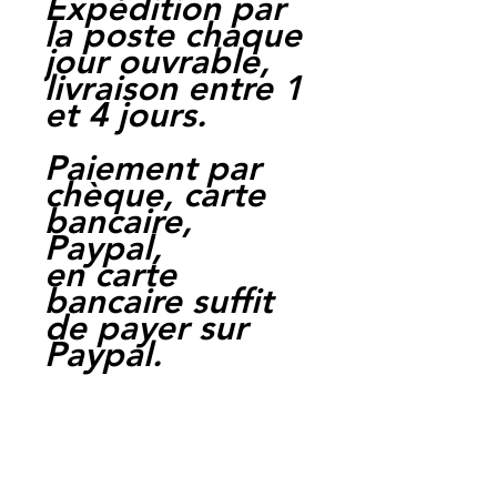
Expédition par
la poste chaque
jour ouvrable,
livraison entre 1
et 4 jours.
Paiement par
chèque, carte
bancaire,
Paypal,
en carte
bancaire suffit
de payer sur
Paypal.
Moto Casse
Perpignan
depuis 1997