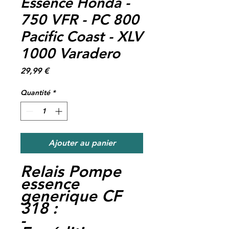
Essence Honda -
750 VFR - PC 800
Pacific Coast - XLV
1000 Varadero
Prix
29,99 €
Quantité
*
Ajouter au panier
Relais Pompe
essence
generique CF
318 :
-