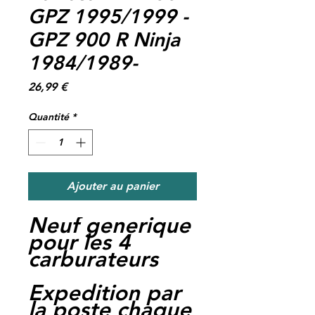
GPZ 1995/1999 -
GPZ 900 R Ninja
1984/1989-
Prix
26,99 €
Quantité
*
Ajouter au panier
Neuf generique
pour les 4
carburateurs
Expedition par
la poste chaque