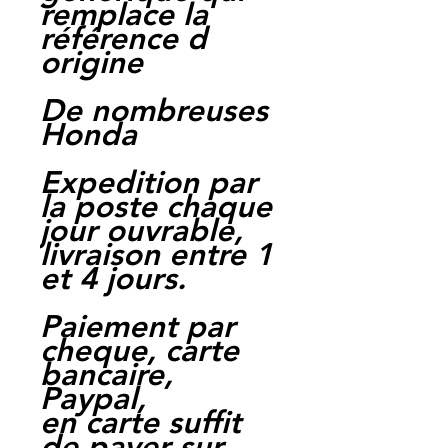
remplace la
référence d
origine
De nombreuses
Honda
Expedition par
la poste chaque
jour ouvrable,
livraison entre 1
et 4 jours.
Paiement par
cheque, carte
bancaire,
Paypal,
en carte suffit
de payer sur