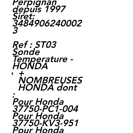
Perpignan
depuis 1997
Siret:
3484906240002
3
Ref : ST03
Sonde
Temperature -
HONDA
+
NOMBREUSES
HONDA dont
:
Pour Honda
37750-PC1-004
Pour Honda
37750-KV3-951
Pour Honda